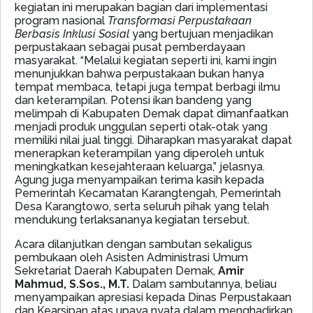
kegiatan ini merupakan bagian dari implementasi
program nasional
Transformasi Perpustakaan
Berbasis Inklusi Sosial
yang bertujuan menjadikan
perpustakaan sebagai pusat pemberdayaan
masyarakat. “Melalui kegiatan seperti ini, kami ingin
menunjukkan bahwa perpustakaan bukan hanya
tempat membaca, tetapi juga tempat berbagi ilmu
dan keterampilan. Potensi ikan bandeng yang
melimpah di Kabupaten Demak dapat dimanfaatkan
menjadi produk unggulan seperti otak-otak yang
memiliki nilai jual tinggi. Diharapkan masyarakat dapat
menerapkan keterampilan yang diperoleh untuk
meningkatkan kesejahteraan keluarga,” jelasnya.
Agung juga menyampaikan terima kasih kepada
Pemerintah Kecamatan Karangtengah, Pemerintah
Desa Karangtowo, serta seluruh pihak yang telah
mendukung terlaksananya kegiatan tersebut.
Acara dilanjutkan dengan sambutan sekaligus
pembukaan oleh Asisten Administrasi Umum
Sekretariat Daerah Kabupaten Demak,
Amir
Mahmud, S.Sos., M.T.
Dalam sambutannya, beliau
menyampaikan apresiasi kepada Dinas Perpustakaan
dan Kearsipan atas upaya nyata dalam menghadirkan