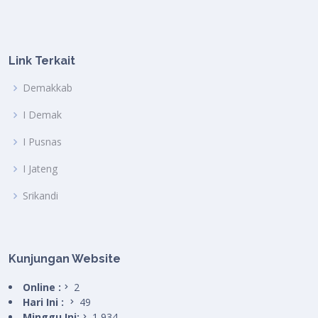
Link Terkait
Demakkab
I Demak
I Pusnas
I Jateng
Srikandi
Kunjungan Website
Online :
2
Hari Ini :
49
Minggu Ini:
1,934