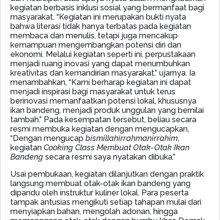
kegiatan berbasis inklusi sosial yang bermanfaat bagi
masyarakat. “Kegiatan ini merupakan bukti nyata
bahwa literasi tidak hanya terbatas pada kegiatan
membaca dan menulis, tetapi juga mencakup
kemampuan mengembangkan potensi diri dan
ekonomi. Melalui kegiatan seperti ini, perpustakaan
menjadi ruang inovasi yang dapat menumbuhkan
kreativitas dan kemandirian masyarakat,” ujarnya. Ia
menambahkan, “Kami berharap kegiatan ini dapat
menjadi inspirasi bagi masyarakat untuk terus
berinovasi memanfaatkan potensi lokal, khususnya
ikan bandeng, menjadi produk unggulan yang bernilai
tambah.” Pada kesempatan tersebut, beliau secara
resmi membuka kegiatan dengan mengucapkan,
“Dengan mengucap
bismillahirrahmanirrahim
,
kegiatan
Cooking Class Membuat Otak-Otak Ikan
Bandeng
secara resmi saya nyatakan dibuka.”
Usai pembukaan, kegiatan dilanjutkan dengan praktik
langsung membuat otak-otak ikan bandeng yang
dipandu oleh instruktur kuliner lokal. Para peserta
tampak antusias mengikuti setiap tahapan mulai dari
menyiapkan bahan, mengolah adonan, hingga