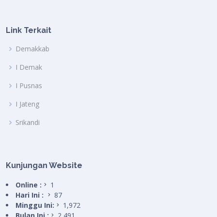
Link Terkait
Demakkab
I Demak
I Pusnas
I Jateng
Srikandi
Kunjungan Website
Online :
1
Hari Ini :
87
Minggu Ini:
1,972
Bulan Ini :
2,491