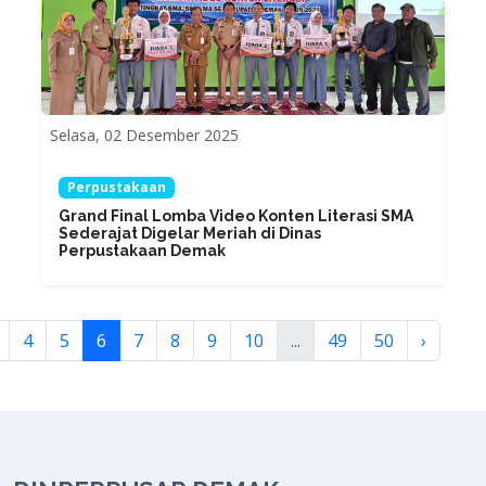
Selasa, 02 Desember 2025
Perpustakaan
Grand Final Lomba Video Konten Literasi SMA
Sederajat Digelar Meriah di Dinas
Perpustakaan Demak
4
5
6
7
8
9
10
...
49
50
›