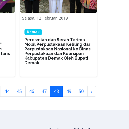
Selasa, 12 Februari 2019
Demak
Peresmian dan Serah Terima
”
Mobil Perpustakaan Keliling dari
n
Perpustakaan Nasional ke Dinas
taris
Perpustakaan dan Kearsipan
Kabupaten Demak Oleh Bupati
Demak
44
45
46
47
48
49
50
›