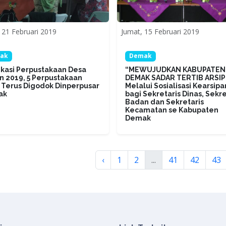
 21 Februari 2019
Jumat, 15 Februari 2019
ak
Demak
ikasi Perpustakaan Desa
“MEWUJUDKAN KABUPATEN
n 2019, 5 Perpustakaan
DEMAK SADAR TERTIB ARSIP
 Terus Digodok Dinperpusar
Melalui Sosialisasi Kearsipa
ak
bagi Sekretaris Dinas, Sekre
Badan dan Sekretaris
Kecamatan se Kabupaten
Demak
‹
1
2
...
41
42
43