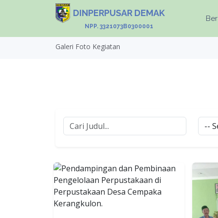
DINPERPUSAR DEMAK
Be
NPP. 3321073B0300001
Galeri Foto Kegiatan